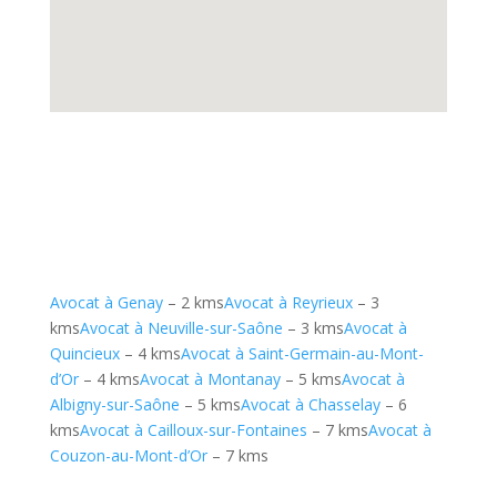
Avocat à Genay
– 2 kms
Avocat à Reyrieux
– 3
kms
Avocat à Neuville-sur-Saône
– 3 kms
Avocat à
Quincieux
– 4 kms
Avocat à Saint-Germain-au-Mont-
d’Or
– 4 kms
Avocat à Montanay
– 5 kms
Avocat à
Albigny-sur-Saône
– 5 kms
Avocat à Chasselay
– 6
kms
Avocat à Cailloux-sur-Fontaines
– 7 kms
Avocat à
Couzon-au-Mont-d’Or
– 7 kms