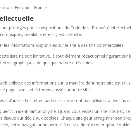
Clermont-Ferrand – France
ellectuelle
sont protégés par les dispositions du Code de la Propriété Intellectu
cord exprès, préalable et écrit, est interdite.
iser les informations disponibles sur le site à des fins commerciales.
te liste ne soit limitative, à tout élément rédactionnel figurant sur le
photos, graphiques, de quelque nature qu’ils soient.
r web collecte des informations sur la manière dont notre site est utili
 de pages vues, et le temps passé sur notre site.
s à d’autres fins, et en particulier ne seront pas utilisées à des fins
incluent un identifiant anonyme. Quand vous visitez un site internet, c
otre disque dur dédié aux cookies. Chaque site peut enregistrer son pr
rivée, votre navigateur ne permet à un site de n’accéder qu’au cookie q