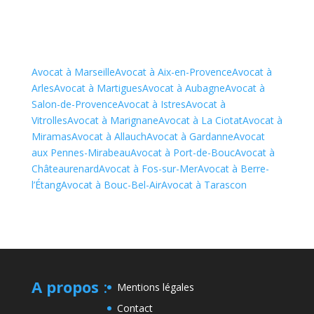
Avocat à Marseille
Avocat à Aix-en-Provence
Avocat à
Arles
Avocat à Martigues
Avocat à Aubagne
Avocat à
Salon-de-Provence
Avocat à Istres
Avocat à
Vitrolles
Avocat à Marignane
Avocat à La Ciotat
Avocat à
Miramas
Avocat à Allauch
Avocat à Gardanne
Avocat
aux Pennes-Mirabeau
Avocat à Port-de-Bouc
Avocat à
Châteaurenard
Avocat à Fos-sur-Mer
Avocat à Berre-
l’Étang
Avocat à Bouc-Bel-Air
Avocat à Tarascon
A propos
:
Mentions légales
Contact