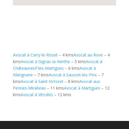
Avocat à Carry-le-Rouet
– 4 kms
Avocat au Rove
– 4
kms
Avocat à Gignac-la-Nerthe
– 5 kms
Avocat à
Châteauneuf-les-Martigues
– 6 kms
Avocat à
Marignane
– 7 kms
Avocat à Sausset-les-Pins
– 7
kms
Avocat à Saint-Victoret
– 8 kms
Avocat aux
Pennes-Mirabeau
– 11 kms
Avocat à Martigues
– 12
kms
Avocat à Vitrolles
– 12 kms