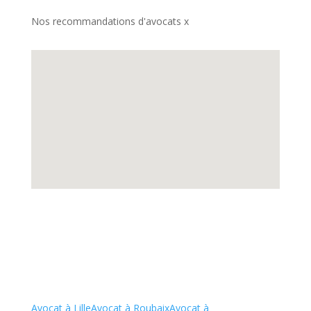
Nos recommandations d'avocats x
Avocat à Lille
Avocat à Roubaix
Avocat à