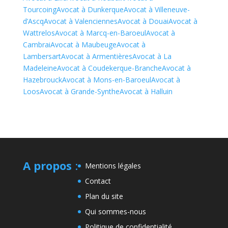
Tourcoing
Avocat à Dunkerque
Avocat à Villeneuve-
d’Ascq
Avocat à Valenciennes
Avocat à Douai
Avocat à
Wattrelos
Avocat à Marcq-en-Baroeul
Avocat à
Cambrai
Avocat à Maubeuge
Avocat à
Lambersart
Avocat à Armentières
Avocat à La
Madeleine
Avocat à Coudekerque-Branche
Avocat à
Hazebrouck
Avocat à Mons-en-Baroeul
Avocat à
Loos
Avocat à Grande-Synthe
Avocat à Halluin
A propos
:
Mentions légales
Contact
Plan du site
Qui sommes-nous
Politique de confidentialité