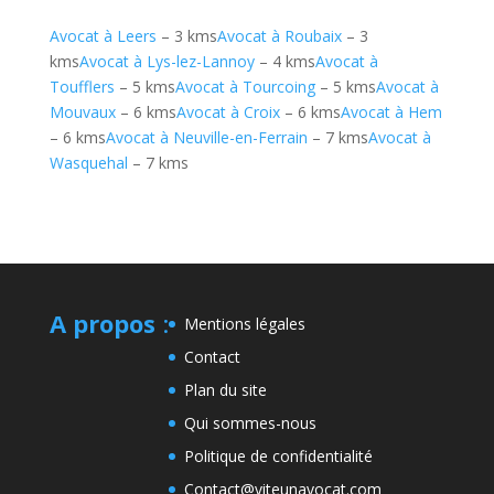
Avocat à Leers
– 3 kms
Avocat à Roubaix
– 3
kms
Avocat à Lys-lez-Lannoy
– 4 kms
Avocat à
Toufflers
– 5 kms
Avocat à Tourcoing
– 5 kms
Avocat à
Mouvaux
– 6 kms
Avocat à Croix
– 6 kms
Avocat à Hem
– 6 kms
Avocat à Neuville-en-Ferrain
– 7 kms
Avocat à
Wasquehal
– 7 kms
A propos
:
Mentions légales
Contact
Plan du site
Qui sommes-nous
Politique de confidentialité
Contact@viteunavocat.com