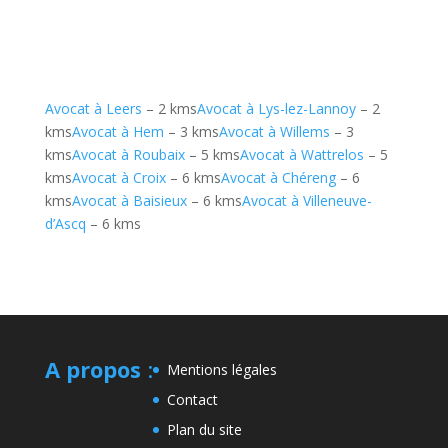
Avocat à Leers
– 2 kms
Avocat à Lys-lez-Lannoy
– 2
kms
Avocat à Hem
– 3 kms
Avocat à Willems
– 3
kms
Avocat à Roubaix
– 5 kms
Avocat à Wattrelos
– 5
kms
Avocat à Croix
– 6 kms
Avocat à Chéreng
– 6
kms
Avocat à Baisieux
– 6 kms
Avocat à Villeneuve-
d’Ascq
– 6 kms
A propos
:
Mentions légales
Contact
Plan du site