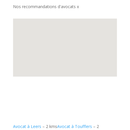
Nos recommandations d'avocats x
Avocat à Leers
– 2 kms
Avocat à Toufflers
– 2