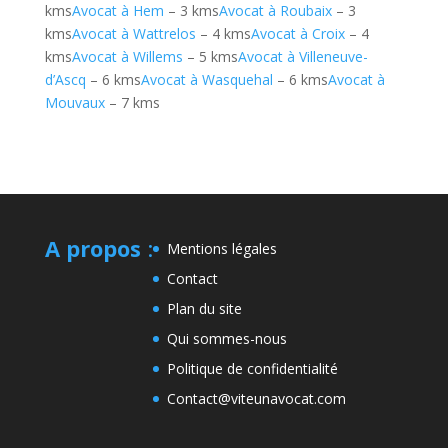
kms
Avocat à Hem
– 3 kms
Avocat à Roubaix
– 3
kms
Avocat à Wattrelos
– 4 kms
Avocat à Croix
– 4
kms
Avocat à Willems
– 5 kms
Avocat à Villeneuve-
d’Ascq
– 6 kms
Avocat à Wasquehal
– 6 kms
Avocat à
Mouvaux
– 7 kms
A propos
:
Mentions légales
Contact
Plan du site
Qui sommes-nous
Politique de confidentialité
Contact@viteunavocat.com