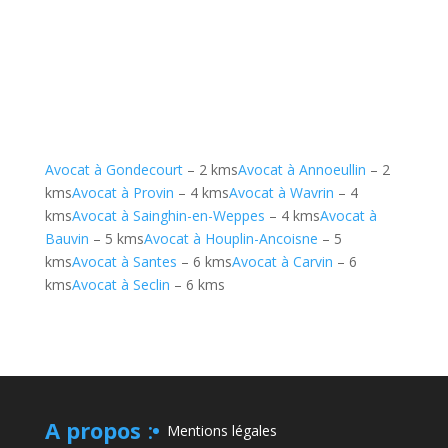
Avocat à Gondecourt
– 2 kms
Avocat à Annoeullin
– 2
kms
Avocat à Provin
– 4 kms
Avocat à Wavrin
– 4
kms
Avocat à Sainghin-en-Weppes
– 4 kms
Avocat à
Bauvin
– 5 kms
Avocat à Houplin-Ancoisne
– 5
kms
Avocat à Santes
– 6 kms
Avocat à Carvin
– 6
kms
Avocat à Seclin
– 6 kms
A propos
:
Mentions légales