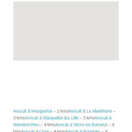
Avocat à Wasquehal
– 2 kms
Avocat à La Madeleine
–
3 kms
Avocat à Marquette-lez-Lille
– 3 kms
Avocat à
Wambrechies
– 4 kms
Avocat à Mons-en-Baroeul
– 4
kms
Avocat à Croix
– 4 kms
Avocat à Bondues
– 4