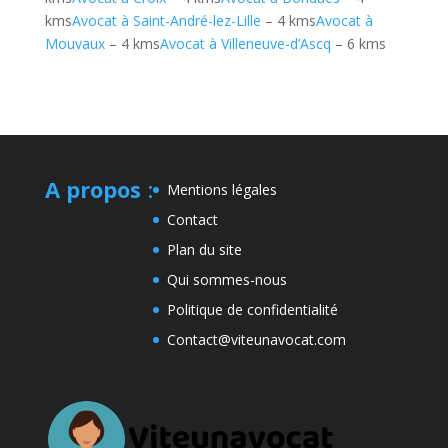
kms
Avocat à Saint-André-lez-Lille
– 4 kms
Avocat à
Mouvaux
– 4 kms
Avocat à Villeneuve-d’Ascq
– 6 kms
A propos
:
Mentions légales
Contact
Plan du site
Qui sommes-nous
Politique de confidentialité
Contact@viteunavocat.com