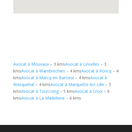
Avocat à Mouvaux
– 3 kms
Avocat à Linselles
– 3
kms
Avocat à Wambrechies
– 4 kms
Avocat à Roncq
– 4
kms
Avocat à Marcq-en-Baroeul
– 4 kms
Avocat à
Wasquehal
– 4 kms
Avocat à Marquette-lez-Lille
– 5
kms
Avocat à Tourcoing
– 5 kms
Avocat à Croix
– 6
kms
Avocat à La Madeleine
– 6 kms