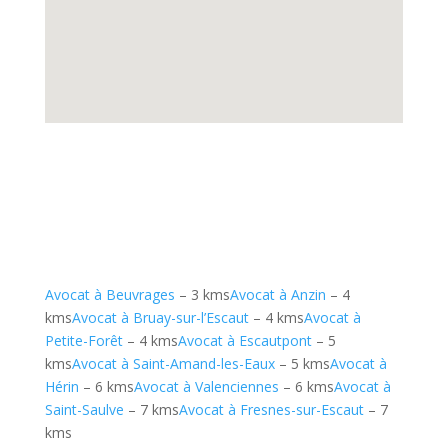
Avocat à Beuvrages
– 3 kms
Avocat à Anzin
– 4
kms
Avocat à Bruay-sur-l’Escaut
– 4 kms
Avocat à
Petite-Forêt
– 4 kms
Avocat à Escautpont
– 5
kms
Avocat à Saint-Amand-les-Eaux
– 5 kms
Avocat à
Hérin
– 6 kms
Avocat à Valenciennes
– 6 kms
Avocat à
Saint-Saulve
– 7 kms
Avocat à Fresnes-sur-Escaut
– 7
kms