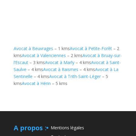
Avocat à Beuvrages
– 1 kms
Avocat à Petite-Forêt
– 2
kms
Avocat à Valenciennes
– 2 kms
Avocat à Bruay-sur-
l’Escaut
– 3 kms
Avocat à Marly
– 4 kms
Avocat à Saint-
Saulve
– 4 kms
Avocat à Raismes
– 4 kms
Avocat à La
Sentinelle
– 4 kms
Avocat à Trith-Saint-Léger
– 5
kms
Avocat à Hérin
– 5 kms
A propos
:
Mentions légales