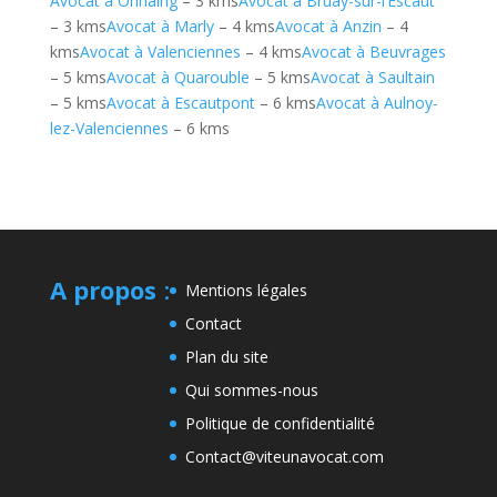
Avocat à Onnaing
– 3 kms
Avocat à Bruay-sur-l’Escaut
– 3 kms
Avocat à Marly
– 4 kms
Avocat à Anzin
– 4
kms
Avocat à Valenciennes
– 4 kms
Avocat à Beuvrages
– 5 kms
Avocat à Quarouble
– 5 kms
Avocat à Saultain
– 5 kms
Avocat à Escautpont
– 6 kms
Avocat à Aulnoy-
lez-Valenciennes
– 6 kms
A propos
:
Mentions légales
Contact
Plan du site
Qui sommes-nous
Politique de confidentialité
Contact@viteunavocat.com