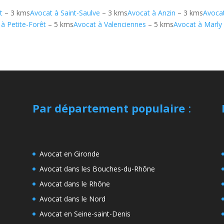
t
– 3 kms
Avocat à Saint-Saulve
– 3 kms
Avocat à Anzin
– 3 kms
Avoca
à Petite-Forêt
– 5 kms
Avocat à Valenciennes
– 5 kms
Avocat à Marly
Par département populaire
:
Avocat en Gironde
Avocat dans les Bouches-du-Rhône
Avocat dans le Rhône
Avocat dans le Nord
Avocat en Seine-saint-Denis