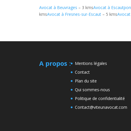
Avocat à Beuvrages
– 3 kms
Avocat à Escautpon
kms
Avocat à Fresnes-sur-Escaut
– 5 kms
Avocat 
A propos
:
Mentions légales
Contact
Plan du site
Qui sommes-nous
Politique de confidentialité
Contact@viteunavocat.com