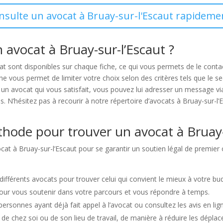
onsulte un avocat à Bruay-sur-l'Escaut rapidemen
 avocat à Bruay-sur-l’Escaut ?
at sont disponibles sur chaque fiche, ce qui vous permets de le cont
vous permet de limiter votre choix selon des critères tels que le secte
é un avocat qui vous satisfait, vous pouvez lui adresser un message v
. N’hésitez pas à recourir à notre répertoire d’avocats à Bruay-sur-l’Es
thode pour trouver un avocat à Bruay-
ocat à Bruay-sur-l’Escaut pour se garantir un soutien légal de premier 
s différents avocats pour trouver celui qui convient le mieux à votre bu
pour vous soutenir dans votre parcours et vous répondre à temps.
personnes ayant déjà fait appel à l’avocat ou consultez les avis en lig
é de chez soi ou de son lieu de travail, de manière à réduire les dépla