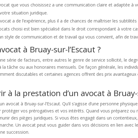
’avocat que vous choisissez a une communication claire et adaptée à 
otre situation juridique.
ocat a de l’expérience, plus il a de chances de maîtriser les subtilités
ocats choisi est bien spécialisé dans le droit correspondant à votre ca
 un style de communication et de travail qui vous convient, afin de tra
vocat à Bruay-sur-l’Escaut ?
e série de facteurs, entre autres le genre de service sollicité, le degré 
 à la tâche ou aux honoraires mensuels. De façon générale, les indiv
quemment discutables et certaines agences offrent des prix avantageu
rir à la prestation d’un avocat à Bruay-
 un avocat à Bruay-sur-l’Escaut. Qu’il s’agisse d’une personne physiqu
r protéger vos prérogatives et vos intérêts. Quand vous préparez ou 
nir des pièges juridiques. Si vous êtes engagé dans un contentieux, q
rche. Un avocat peut vous guider dans vos décisions en lien avec le dro
une succession.