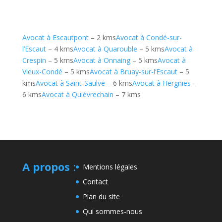
Avocat à Escautpont
– 2 kms
Avocat à Condé-sur-
l’Escaut
– 4 kms
Avocat à Quarouble
– 5 kms
Avocat à
Crespin
– 5 kms
Avocat à Onnaing
– 5 kms
Avocat à
Vieux-Condé
– 5 kms
Avocat à Bruay-sur-l’Escaut
– 5
kms
Avocat à Saint-Saulve
– 6 kms
Avocat à Hergnies
–
6 kms
Avocat à Quiévrechain
– 7 kms
A propos
:
Mentions légales
Contact
Plan du site
Qui sommes-nous