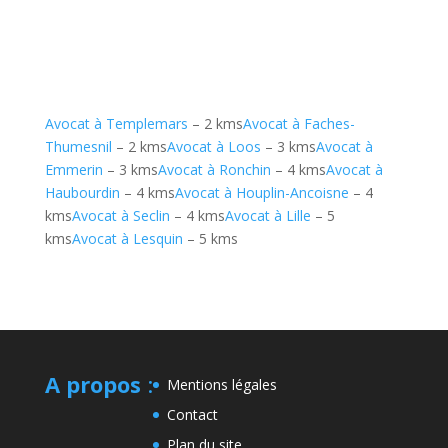
Avocat à Templemars
– 2 kms
Avocat à Faches-
Thumesnil
– 2 kms
Avocat à Loos
– 3 kms
Avocat à
Emmerin
– 3 kms
Avocat à Ronchin
– 4 kms
Avocat à
Haubourdin
– 4 kms
Avocat à Houplin-Ancoisne
– 4
kms
Avocat à Seclin
– 4 kms
Avocat à Lille
– 5
kms
Avocat à Lesquin
– 5 kms
A propos
:
Mentions légales
Contact
Plan du site