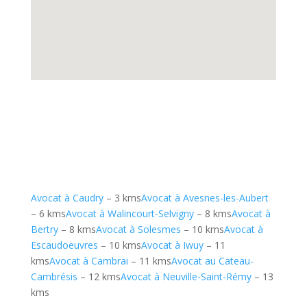
Avocat à Caudry
– 3 kms
Avocat à Avesnes-les-Aubert
– 6 kms
Avocat à Walincourt-Selvigny
– 8 kms
Avocat à
Bertry
– 8 kms
Avocat à Solesmes
– 10 kms
Avocat à
Escaudoeuvres
– 10 kms
Avocat à Iwuy
– 11
kms
Avocat à Cambrai
– 11 kms
Avocat au Cateau-
Cambrésis
– 12 kms
Avocat à Neuville-Saint-Rémy
– 13
kms