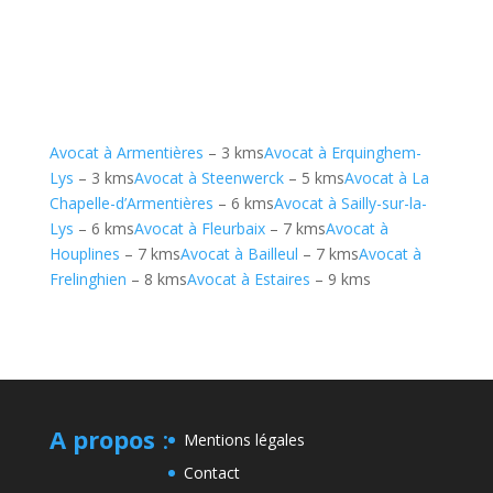
Avocat à Armentières
– 3 kms
Avocat à Erquinghem-
Lys
– 3 kms
Avocat à Steenwerck
– 5 kms
Avocat à La
Chapelle-d’Armentières
– 6 kms
Avocat à Sailly-sur-la-
Lys
– 6 kms
Avocat à Fleurbaix
– 7 kms
Avocat à
Houplines
– 7 kms
Avocat à Bailleul
– 7 kms
Avocat à
Frelinghien
– 8 kms
Avocat à Estaires
– 9 kms
A propos
:
Mentions légales
Contact