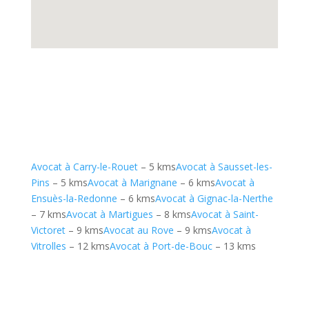
Avocat à Carry-le-Rouet
– 5 kms
Avocat à Sausset-les-
Pins
– 5 kms
Avocat à Marignane
– 6 kms
Avocat à
Ensuès-la-Redonne
– 6 kms
Avocat à Gignac-la-Nerthe
– 7 kms
Avocat à Martigues
– 8 kms
Avocat à Saint-
Victoret
– 9 kms
Avocat au Rove
– 9 kms
Avocat à
Vitrolles
– 12 kms
Avocat à Port-de-Bouc
– 13 kms