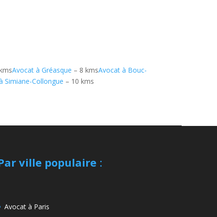
 kms
Avocat à Gréasque
– 8 kms
Avocat à Bouc-
à Simiane-Collongue
– 10 kms
Par ville populaire
:
Avocat à Paris