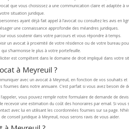
’avocat que vous choisissez a une communication claire et adaptée à 
otre situation juridique.
personnes ayant déjà fait appel à l’avocat ou consultez les avis en lig
présager une connaissance approfondie des méandres juridiques.
pour vous soutenir dans votre parcours et vous répondre à temps.
choisir un avocat à proximité de votre résidence ou de votre bureau pou
i qui s’harmonise le plus à votre portefeuille.
lliciter est compétent dans le domaine de droit impliqué dans votre si
cat à Meyreuil ?
communiquer avec un avocat à Meyreuil, en fonction de vos souhaits e
ns fournies dans notre annuaire. C’est parfait si vous avez besoin d
de l’appeler, vous pouvez remplir notre formulaire de demande de devis
 de recevoir une estimation du coût des honoraires par email. Si vous s
tact avec lui en utilisant les coordonnées fournies sur sa page. N’hé
de conseil juridique à Meyreuil, nous serons ravis de vous aider.
t à Meyreuil ?