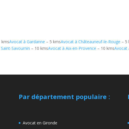
5 kms
Avocat à Gardanne
– 5 kms
Avocat à Châteauneuf-le-Rouge
– 5
 Saint-Savournin
– 10 kms
Avocat à Aix-en-Provence
– 10 kms
Avocat 
Par département populaire
:
Avocat en Gironde