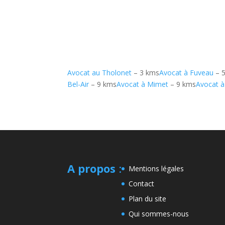
Avocat au Tholonet
– 3 kms
Avocat à Fuveau
– 
Bel-Air
– 9 kms
Avocat à Mimet
– 9 kms
Avocat à
A propos
:
Mentions légales
Contact
Plan du site
Qui sommes-nous