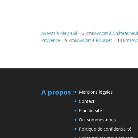
Avocat à Meyreuil
– 3 kms
Avocat à Châteauneu
Provence
– 9 kms
Avocat à Rousset
– 10 kms
Av
A propos
:
Mentions légales
Contact
Plan du site
Qui sommes-nous
Politique de confidentialité