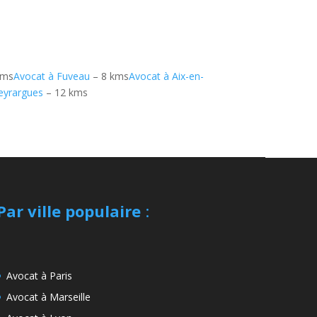
kms
Avocat à Fuveau
– 8 kms
Avocat à Aix-en-
eyrargues
– 12 kms
Par ville populaire
:
Avocat à Paris
Avocat à Marseille