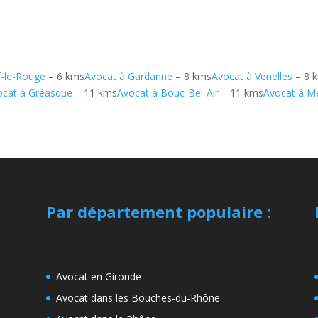
f-le-Rouge
– 6 kms
Avocat à Gardanne
– 8 kms
Avocat à Venelles
– 8 
ocat à Gréasque
– 11 kms
Avocat à Bouc-Bel-Air
– 11 kms
Avocat à M
Par département populaire
:
Avocat en Gironde
Avocat dans les Bouches-du-Rhône