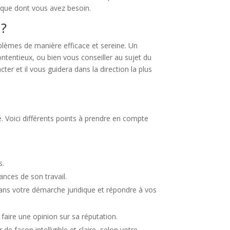
dique dont vous avez besoin.
 ?
oblèmes de manière efficace et sereine. Un
ntentieux, ou bien vous conseiller au sujet du
ter et il vous guidera dans la direction la plus
é. Voici différents points à prendre en compte
s.
nces de son travail.
dans votre démarche juridique et répondre à vos
faire une opinion sur sa réputation.
de façon intelligible et claire, selon votre