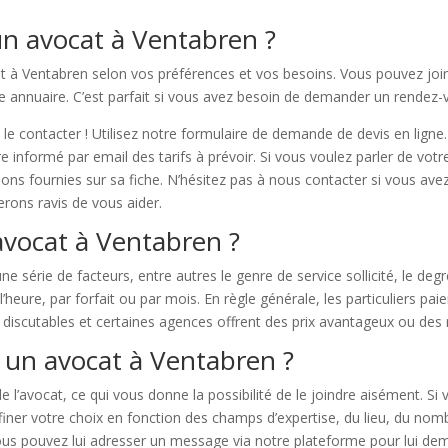
un avocat à Ventabren ?
at à Ventabren selon vos préférences et vos besoins. Vous pouvez joi
tre annuaire. C’est parfait si vous avez besoin de demander un rendez
le contacter ! Utilisez notre formulaire de demande de devis en ligne
re informé par email des tarifs à prévoir. Si vous voulez parler de vot
tions fournies sur sa fiche. N’hésitez pas à nous contacter si vous av
erons ravis de vous aider.
avocat à Ventabren ?
e série de facteurs, entre autres le genre de service sollicité, le degré 
 l’heure, par forfait ou par mois. En règle générale, les particuliers pa
 discutables et certaines agences offrent des prix avantageux ou des 
 un avocat à Ventabren ?
de l’avocat, ce qui vous donne la possibilité de le joindre aisément. 
ffiner votre choix en fonction des champs d’expertise, du lieu, du nom
vous pouvez lui adresser un message via notre plateforme pour lui dem