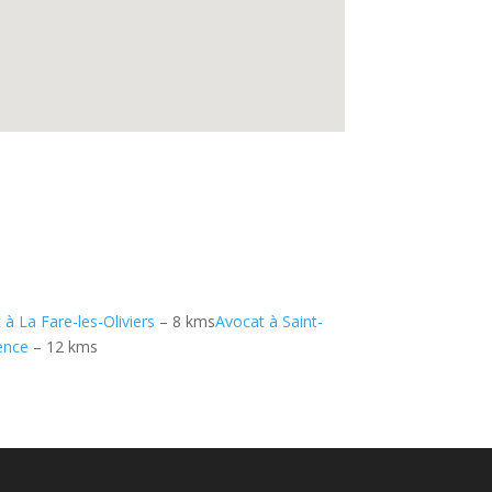
 à La Fare-les-Oliviers
– 8 kms
Avocat à Saint-
ence
– 12 kms