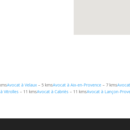
 kms
Avocat à Velaux
– 5 kms
Avocat à Aix-en-Provence
– 7 kms
Avocat
à Vitrolles
– 11 kms
Avocat à Cabriès
– 11 kms
Avocat à Lançon-Prov