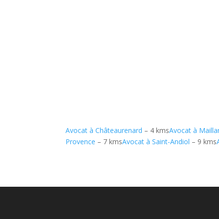
Avocat à Châteaurenard
– 4 kms
Avocat à Mailla
Provence
– 7 kms
Avocat à Saint-Andiol
– 9 kms