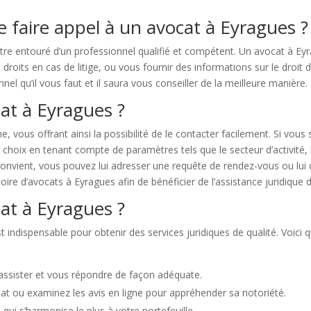
e faire appel à un avocat à Eyragues ?
tre entouré d’un professionnel qualifié et compétent. Un avocat à E
droits en cas de litige, ou vous fournir des informations sur le droit du
el qu’il vous faut et il saura vous conseiller de la meilleure manière.
t à Eyragues ?
che, vous offrant ainsi la possibilité de le contacter facilement. Si v
 choix en tenant compte de paramètres tels que le secteur d’activité, 
onvient, vous pouvez lui adresser une requête de rendez-vous ou lui 
rtoire d’avocats à Eyragues afin de bénéficier de l’assistance juridique
at à Eyragues ?
t indispensable pour obtenir des services juridiques de qualité. Voic
 assister et vous répondre de façon adéquate.
at ou examinez les avis en ligne pour appréhender sa notoriété.
i qui s’harmonise le plus à votre portefeuille.