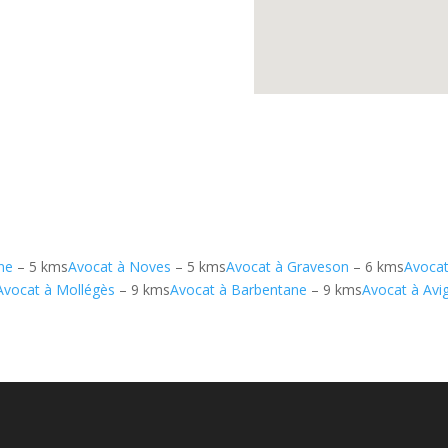
ne
– 5 kms
Avocat à Noves
– 5 kms
Avocat à Graveson
– 6 kms
Avoca
Avocat à Mollégès
– 9 kms
Avocat à Barbentane
– 9 kms
Avocat à Avi