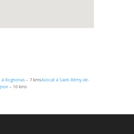
t à Rognonas
– 7 kms
Avocat à Saint-Rémy-de-
gnon
– 10 kms