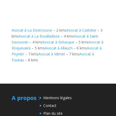
Avocat à La Destrousse
– 2 kms
Avocat à Cadolive
– 3
kms
Avocat à La Bouilladisse
– 4 kms
Avocat à Saint-
Savournin
– 4 kms
Avocat à Gréasque
– 5 kms
Avocat à
Roquevaire
– 5 kms
Avocat à Allauch
– 6 kms
Avocat à
Peynier
– 7 kms
Avocat à Mimet
– 7 kms
Avocat à
Fuveau
– 8 kms
A propos
:
Mentions légales
Contact
Plan du site