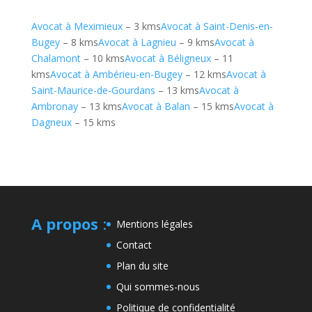
Avocat à Meximieux
– 3 kms
Avocat à Saint-Denis-en-
Bugey
– 8 kms
Avocat à Lagnieu
– 9 kms
Avocat à
Chalamont
– 10 kms
Avocat à Béligneux
– 11
kms
Avocat à Ambérieu-en-Bugey
– 12 kms
Avocat à
Saint-Maurice-de-Gourdans
– 13 kms
Avocat à
Ambronay
– 13 kms
Avocat à Balan
– 15 kms
Avocat à
Dagneux
– 15 kms
A propos
:
Mentions légales
Contact
Plan du site
Qui sommes-nous
Politique de confidentialité