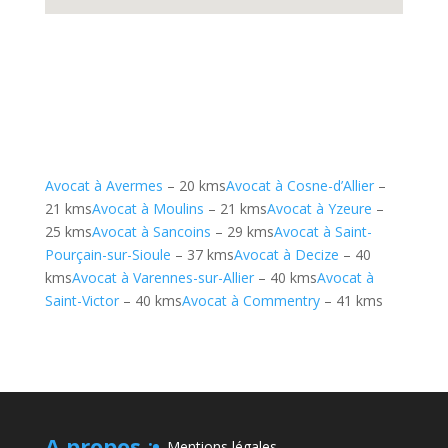
Avocat à Avermes
– 20 kms
Avocat à Cosne-d’Allier
–
21 kms
Avocat à Moulins
– 21 kms
Avocat à Yzeure
–
25 kms
Avocat à Sancoins
– 29 kms
Avocat à Saint-
Pourçain-sur-Sioule
– 37 kms
Avocat à Decize
– 40
kms
Avocat à Varennes-sur-Allier
– 40 kms
Avocat à
Saint-Victor
– 40 kms
Avocat à Commentry
– 41 kms
A propos
:
Mentions légales