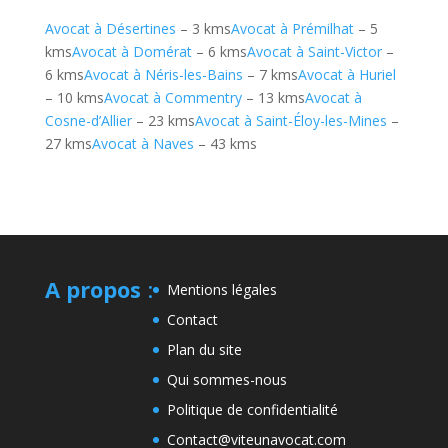
Avocat à Désertines
– 3 kms
Avocat à Prémilhat
– 5
kms
Avocat à Domérat
– 6 kms
Avocat à Saint-Victor
–
6 kms
Avocat à Néris-les-Bains
– 7 kms
Avocat à Huriel
– 10 kms
Avocat à Commentry
– 13 kms
Avocat à
Cosne-d’Allier
– 23 kms
Avocat à Saint-Éloy-les-Mines
–
27 kms
Avocat à Naves
– 43 kms
A propos
:
Mentions légales
Contact
Plan du site
Qui sommes-nous
Politique de confidentialité
Contact@viteunavocat.com