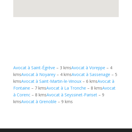
Avocat à Saint-Égrève
– 3 kms
Avocat à Voreppe
– 4
kms
Avocat à Noyarey
– 4 kms
Avocat à Sassenage
– 5
kms
Avocat à Saint-Martin-le-Vinoux
– 6 kms
Avocat à
Fontaine
– 7 kms
Avocat à La Tronche
– 8 kms
Avocat
à Corenc
– 8 kms
Avocat à Seyssinet-Pariset
– 9
kms
Avocat à Grenoble
– 9 kms