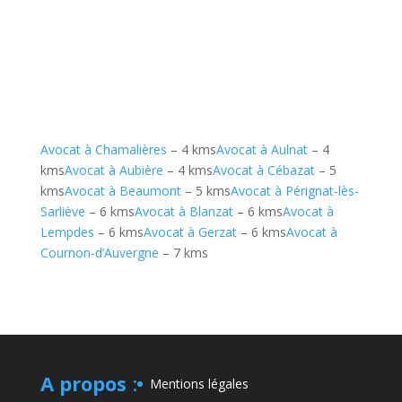
Avocat à Chamalières
– 4 kms
Avocat à Aulnat
– 4
kms
Avocat à Aubière
– 4 kms
Avocat à Cébazat
– 5
kms
Avocat à Beaumont
– 5 kms
Avocat à Pérignat-lès-
Sarliève
– 6 kms
Avocat à Blanzat
– 6 kms
Avocat à
Lempdes
– 6 kms
Avocat à Gerzat
– 6 kms
Avocat à
Cournon-d’Auvergne
– 7 kms
A propos
:
Mentions légales