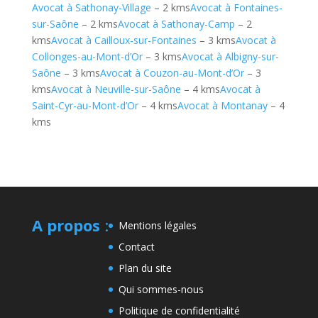
Avocat à Sathonay-Village
– 2 kms
Avocat à Fontaines-
sur-Saône
– 2 kms
Avocat à Sathonay-Camp
– 2
kms
Avocat à Cailloux-sur-Fontaines
– 3 kms
Avocat à
Collonges-au-Mont-d’Or
– 3 kms
Avocat à Albigny-sur-
Saône
– 3 kms
Avocat à Couzon-au-Mont-d’Or
– 3
kms
Avocat à Neuville-sur-Saône
– 4 kms
Avocat à
Saint-Cyr-au-Mont-d’Or
– 4 kms
Avocat à Montanay
– 4
kms
A propos
:
Mentions légales
Contact
Plan du site
Qui sommes-nous
Politique de confidentialité