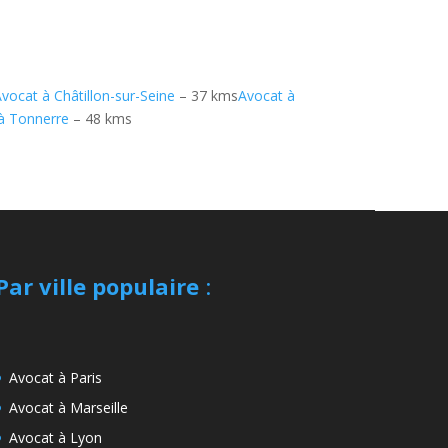
vocat à Châtillon-sur-Seine
– 37 kms
Avocat à
à Tonnerre
– 48 kms
Par ville populaire
:
Avocat à Paris
Avocat à Marseille
Avocat à Lyon