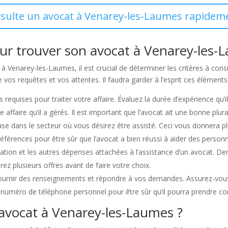
nsulte un avocat à Venarey-les-Laumes rapideme
our trouver son avocat à Venarey-les-
 Venarey-les-Laumes, il est crucial de déterminer les critères à consid
 vos requêtes et vos attentes. Il faudra garder à l’esprit ces éléments
 requises pour traiter votre affaire. Évaluez la durée d’expérience qu’i
ffaire qu’il a gérés. Il est important que l’avocat ait une bonne plur
e dans le secteur où vous désirez être assisté. Ceci vous donnera plu
 références pour être sûr que l’avocat a bien réussi à aider des person
fication et les autres dépenses attachées à l’assistance d’un avocat. 
rez plusieurs offres avant de faire votre choix.
ournir des renseignements et répondre à vos demandes. Assurez-vous q
on numéro de téléphone personnel pour être sûr qu’il pourra prendre c
 avocat à Venarey-les-Laumes ?