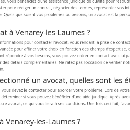
es, vous bénéficiez d’une assistance juridique de qualité pour résoud
r pour rédiger un contrat, négocier des termes, représenter vos inté
mille. Quels que soient vos problèmes ou besoins, un avocat est la per
t à Venarey-les-Laumes ?
nformations pour contacter l’avocat, vous rendant la prise de contac
 avancée pour affiner votre choix en fonction des champs d’expertise, 
t répondre à vos besoins, vous pouvez entrer en contact avec lui par 
des détails complémentaires. Ne ratez pas l’occasion de vérifier n
in.
ectionné un avocat, quelles sont les é
, vous devez le contacter pour aborder votre problème. Lors de votre
éterminer si vous pouvez bénéficier d’une aide juridique. Après avoir 
tre avocat, ce qui vous liera à ses conditions. Une fois ceci fait, l’a
à Venarey-les-Laumes ?