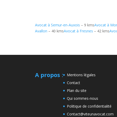
Avocat à Semur-en-Auxois
– 9 kms
Avocat à Mo
Avallon
– 40 kms
Avocat à Fresnes
– 42 kms
Avoc
A propos
:
Mentions légales
Contact
Plan du site
Qui sommes-nous
Politique de confidentialité
Contact@viteunavocat.com