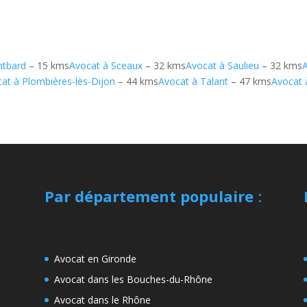
ntbard
– 15 kms
Avocat à Sceaux
– 32 kms
Avocat à Saulieu
– 32 kms
A
at à Plombières-lès-Dijon
– 44 kms
Avocat à Talant
– 47 kms
Avocat 
Par département populaire
:
Avocat en Gironde
Avocat dans les Bouches-du-Rhône
Avocat dans le Rhône