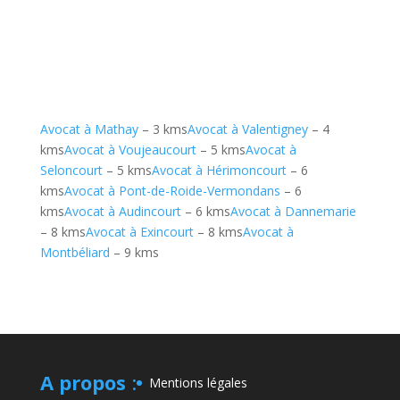
Avocat à Mathay
– 3 kms
Avocat à Valentigney
– 4
kms
Avocat à Voujeaucourt
– 5 kms
Avocat à
Seloncourt
– 5 kms
Avocat à Hérimoncourt
– 6
kms
Avocat à Pont-de-Roide-Vermondans
– 6
kms
Avocat à Audincourt
– 6 kms
Avocat à Dannemarie
– 8 kms
Avocat à Exincourt
– 8 kms
Avocat à
Montbéliard
– 9 kms
A propos
:
Mentions légales