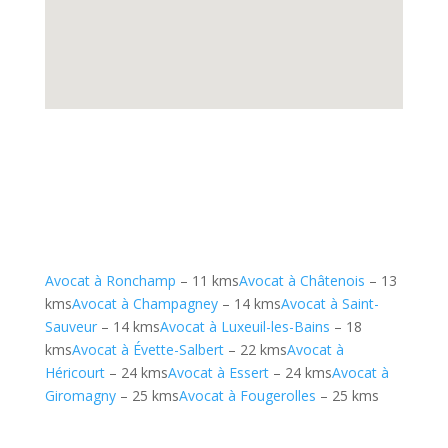
Avocat à Ronchamp
– 11 kms
Avocat à Châtenois
– 13
kms
Avocat à Champagney
– 14 kms
Avocat à Saint-
Sauveur
– 14 kms
Avocat à Luxeuil-les-Bains
– 18
kms
Avocat à Évette-Salbert
– 22 kms
Avocat à
Héricourt
– 24 kms
Avocat à Essert
– 24 kms
Avocat à
Giromagny
– 25 kms
Avocat à Fougerolles
– 25 kms