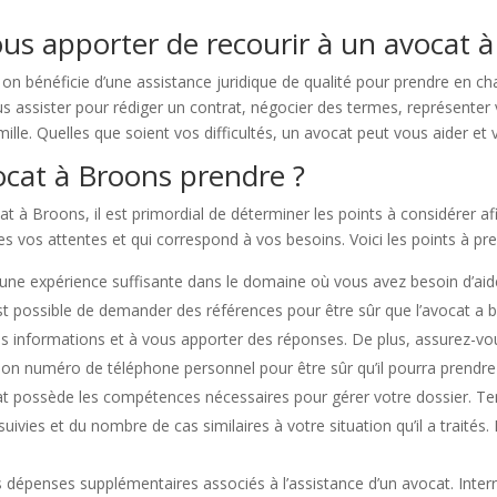
ous apporter de recourir à un avocat à
 on bénéficie d’une assistance juridique de qualité pour prendre en c
s assister pour rédiger un contrat, négocier des termes, représenter v
mille. Quelles que soient vos difficultés, un avocat peut vous aider et v
cat à Broons prendre ?
t à Broons, il est primordial de déterminer les points à considérer af
utes vos attentes et qui correspond à vos besoins. Voici les points à 
d’une expérience suffisante dans le domaine où vous avez besoin d’aid
est possible de demander des références pour être sûr que l’avocat a 
s informations et à vous apporter des réponses. De plus, assurez-vous
z son numéro de téléphone personnel pour être sûr qu’il pourra prend
at possède les compétences nécessaires pour gérer votre dossier. 
 suivies et du nombre de cas similaires à votre situation qu’il a traité
des dépenses supplémentaires associés à l’assistance d’un avocat. Inte