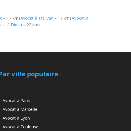
ac
– 17 kms
Avocat à Trélivan
– 17 kms
Avocat à
cat à Dinan
– 22 kms
Par ville populaire
:
Avocat à Paris
Avocat à Marseille
Avocat à Lyon
Avocat à Toulouse