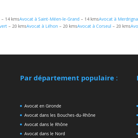
n
– 14 kms
Avocat à Saint-Méen-le-Grand
– 14 kms
Avocat à Merdrign
vert
– 20 kms
Avocat à Léhon
– 20 kms
Avocat à Corseul
– 20 kms
Avo
Par département populaire
:
Avocat en Gironde
Avocat dans les Bouches-du-Rhône
Avocat dans le Rhône
Avocat dans le Nord