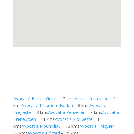
Avocat à Perros-Guirec
– 5 kms
Avocat à Lannion
– 6
kms
Avocat à Pleumeur-Bodou
– 8 kms
Avocat à
Trégastel
– 8 kms
Avocat à Penvénan
– 9 kms
Avocat à
Trébeurden
– 11 kms
Avocat à Ploubezre
– 11
kms
Avocat à Ploumilliau
– 13 kms
Avocat à Tréguier
–
13 kms
Avocat à Bégard
– 19 kms