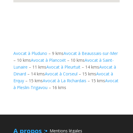
Avocat à Pluduno
– 9 kms
Avocat à Beaussais-sur-Mer
– 10 kms
Avocat à Plancoët
– 10 kms
Avocat à Saint-
Lunaire
– 11 kms
Avocat à Pleurtuit
– 14 kms
Avocat à
Dinard
– 14 kms
Avocat à Corseul
– 15 kms
Avocat à
Erquy
– 15 kms
Avocat à La Richardais
– 15 kms
Avocat
à Pleslin-Trigavou
– 16 kms
A propos
:
Mentions légales