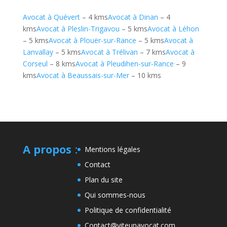
Avocat à Quévert
– 4 kms
Avocat à Dinan
– 4
kms
Avocat à Pleslin-Trigavou
– 5 kms
Avocat à Léhon
– 5 kms
Avocat à Plouër-sur-Rance
– 5 kms
Avocat à
Lanvallay
– 5 kms
Avocat à Trélivan
– 7 kms
Avocat à
Corseul
– 8 kms
Avocat à Pleudihen-sur-Rance
– 9
kms
Avocat à Beaussais-sur-Mer
– 10 kms
A propos
:
Mentions légales
Contact
Plan du site
Qui sommes-nous
Politique de confidentialité
Contact@viteunavocat.com