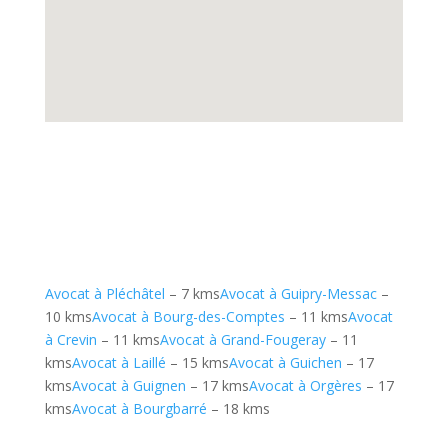
Avocat à Pléchâtel
– 7 kms
Avocat à Guipry-Messac
–
10 kms
Avocat à Bourg-des-Comptes
– 11 kms
Avocat
à Crevin
– 11 kms
Avocat à Grand-Fougeray
– 11
kms
Avocat à Laillé
– 15 kms
Avocat à Guichen
– 17
kms
Avocat à Guignen
– 17 kms
Avocat à Orgères
– 17
kms
Avocat à Bourgbarré
– 18 kms