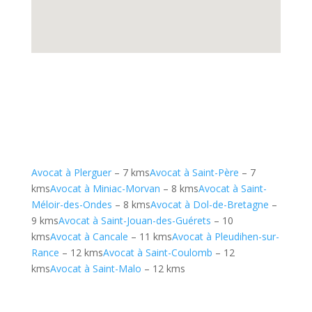
Avocat à Plerguer
– 7 kms
Avocat à Saint-Père
– 7
kms
Avocat à Miniac-Morvan
– 8 kms
Avocat à Saint-
Méloir-des-Ondes
– 8 kms
Avocat à Dol-de-Bretagne
–
9 kms
Avocat à Saint-Jouan-des-Guérets
– 10
kms
Avocat à Cancale
– 11 kms
Avocat à Pleudihen-sur-
Rance
– 12 kms
Avocat à Saint-Coulomb
– 12
kms
Avocat à Saint-Malo
– 12 kms