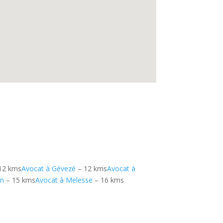
12 kms
Avocat à Gévezé
– 12 kms
Avocat à
en
– 15 kms
Avocat à Melesse
– 16 kms