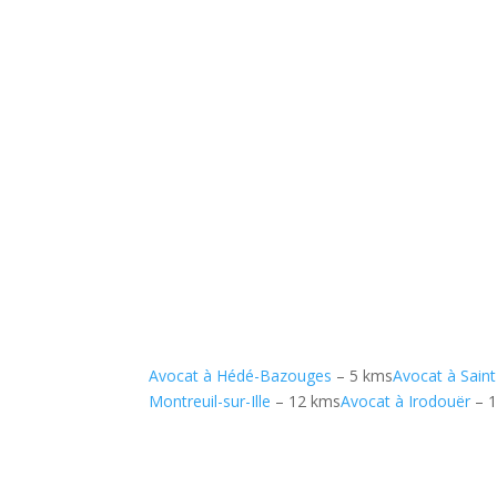
Avocat à Hédé-Bazouges
– 5 kms
Avocat à Sain
Montreuil-sur-Ille
– 12 kms
Avocat à Irodouër
– 