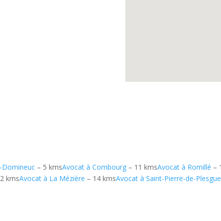
t-Domineuc
– 5 kms
Avocat à Combourg
– 11 kms
Avocat à Romillé
– 
12 kms
Avocat à La Mézière
– 14 kms
Avocat à Saint-Pierre-de-Plesgu