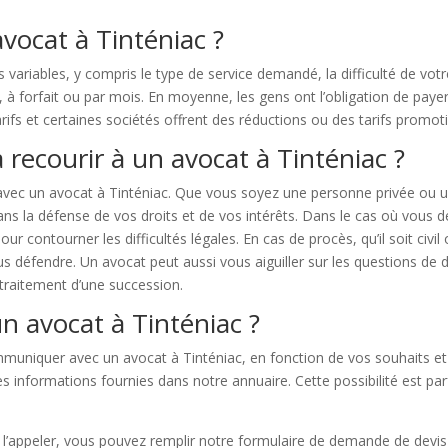
vocat à Tinténiac ?
 variables, y compris le type de service demandé, la difficulté de vot
e, à forfait ou par mois. En moyenne, les gens ont l’obligation de pay
rifs et certaines sociétés offrent des réductions ou des tarifs promoti
 recourir à un avocat à Tinténiac ?
 avec un avocat à Tinténiac. Que vous soyez une personne privée ou 
s la défense de vos droits et de vos intérêts. Dans le cas où vous d
ur contourner les difficultés légales. En cas de procès, qu’il soit civi
défendre. Un avocat peut aussi vous aiguiller sur les questions de droi
 traitement d’une succession.
n avocat à Tinténiac ?
ommuniquer avec un avocat à Tinténiac, en fonction de vos souhaits et
s informations fournies dans notre annuaire. Cette possibilité est par
de l’appeler, vous pouvez remplir notre formulaire de demande de devis