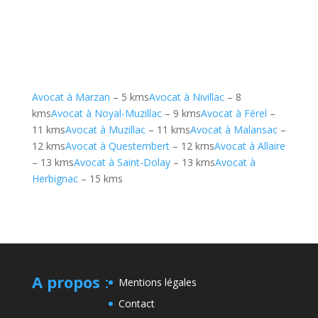
Avocat à Marzan
– 5 kms
Avocat à Nivillac
– 8
kms
Avocat à Noyal-Muzillac
– 9 kms
Avocat à Férel
–
11 kms
Avocat à Muzillac
– 11 kms
Avocat à Malansac
–
12 kms
Avocat à Questembert
– 12 kms
Avocat à Allaire
– 13 kms
Avocat à Saint-Dolay
– 13 kms
Avocat à
Herbignac
– 15 kms
A propos
:
Mentions légales
Contact