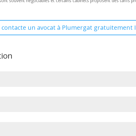
 sont souvent négociables et certains cabinets proposent des tarifs pr
e contacte un avocat à Plumergat gratuitement I
tion