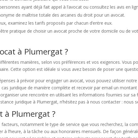
personnes ayant déjà fait appel à l’avocat ou consultez les avis en lig
nonyme de maîtrise totale des arcanes du droit pour un avocat.
eux, examinez les tarifs proposés par chacun d’entre eux.
être pratique de choisir un avocat proche de votre domicile ou de votre l
cat à Plumergat ?
fférentes manières, selon vos préférences et vos exigences. Vous po
uaire. Cette option est idéale si vous avez besoin de poser une que
épenses à prévoir pour engager un avocat, vous pouvez utiliser notre
cas juridique de manière complète et recevoir par email un montant a
organiser une rencontre en utilisant les informations fournies sur sa 
istance juridique à Plumergat, n’hésitez pas à nous contacter : nous s
at à Plumergat ?
rs facteurs, notamment le type de service que vous recherchez, la comp
rer à l’heure, à la tâche ou aux honoraires mensuels. De façon général