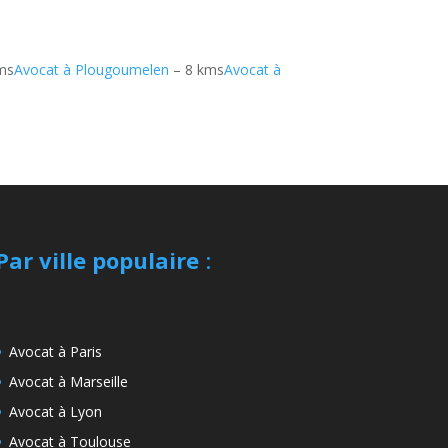
ms
Avocat à Plougoumelen
– 8 kms
Avocat à
Par ville populaire
:
Avocat à Paris
Avocat à Marseille
Avocat à Lyon
Avocat à Toulouse