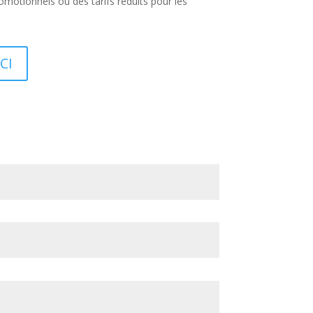
omotionnels ou des tarifs réduits pour les
CI