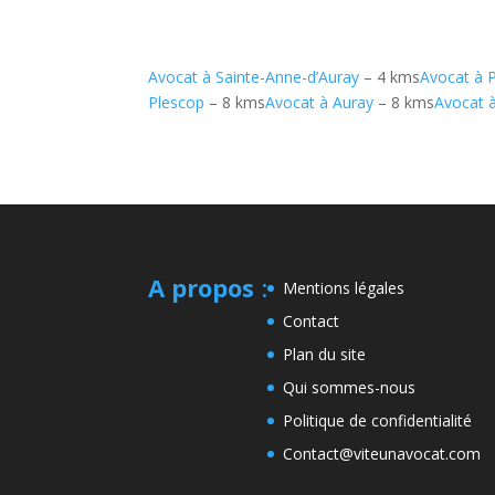
Avocat à Sainte-Anne-d’Auray
– 4 kms
Avocat à 
Plescop
– 8 kms
Avocat à Auray
– 8 kms
Avocat 
A propos
:
Mentions légales
Contact
Plan du site
Qui sommes-nous
Politique de confidentialité
Contact@viteunavocat.com