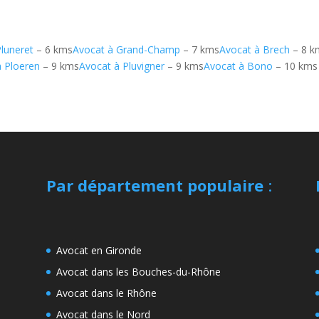
Pluneret
– 6 kms
Avocat à Grand-Champ
– 7 kms
Avocat à Brech
– 8 k
à Ploeren
– 9 kms
Avocat à Pluvigner
– 9 kms
Avocat à Bono
– 10 kms
Par département populaire
:
Avocat en Gironde
Avocat dans les Bouches-du-Rhône
Avocat dans le Rhône
Avocat dans le Nord