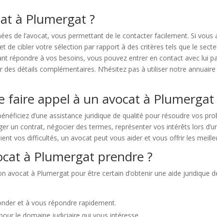
at à Plumergat ?
s de l’avocat, vous permettant de le contacter facilement. Si vous
 cibler votre sélection par rapport à des critères tels que le secteur d
t répondre à vos besoins, vous pouvez entrer en contact avec lui par 
es détails complémentaires. N’hésitez pas à utiliser notre annuaire 
e faire appel à un avocat à Plumergat
énéficiez d’une assistance juridique de qualité pour résoudre vos pr
er un contrat, négocier des termes, représenter vos intérêts lors d’un
oient vos difficultés, un avocat peut vous aider et vous offrir les meille
cat à Plumergat prendre ?
on avocat à Plumergat pour être certain d’obtenir une aide juridique d
econder et à vous répondre rapidement.
 pour le domaine judiciaire qui vous intéresse.