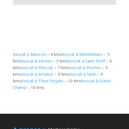
Avocat à Meucon
– 4 kms
Avocat à Monterblanc
– 5
kms
Avocat à Vannes
– 5 kms
Avocat à Saint-Nolff
– 6
kms
Avocat à Plescop
– 7 kms
Avocat à Ploeren
– 9
kms
Avocat à Arradon
– 9 kms
Avocat à Séné
– 9
kms
Avocat à Theix-Noyalo
– 10 kms
Avocat à Grand-
Champ
– 10 kms