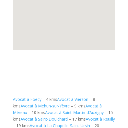
Avocat à Foëcy
– 4 kms
Avocat à Vierzon
– 8
kms
Avocat à Mehun-sur-Yèvre
– 9 kms
Avocat à
Méreau
– 10 kms
Avocat à Saint-Martin-d’Auxigny
– 15
kms
Avocat à Saint-Doulchard
– 17 kms
Avocat à Reuilly
– 19 kms
Avocat à La Chapelle-Saint-Ursin
– 20