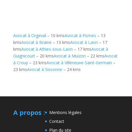
Avocat à Orgeval
– 10 kms
Avocat à Fismes
– 13
kms
Avocat à Braine
– 13 kms
Avocat à Laon
– 17
kms
Avocat à Athies-sous-Laon
– 17 kms
Avocat à
Guignicourt
– 20 kms
Avocat à Muizon
– 22 kms
Avocat
à Crouy
– 23 kms
Avocat à Villeneuve-Saint-Germain
–
23 kms
Avocat à Sissonne
– 24 kms
A propos
:
Mentions légales
Contact
Plan du site