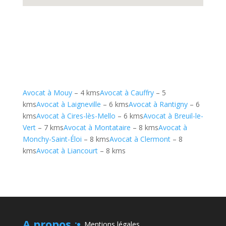
Avocat à Mouy
– 4 kms
Avocat à Cauffry
– 5
kms
Avocat à Laigneville
– 6 kms
Avocat à Rantigny
– 6
kms
Avocat à Cires-lès-Mello
– 6 kms
Avocat à Breuil-le-
Vert
– 7 kms
Avocat à Montataire
– 8 kms
Avocat à
Monchy-Saint-Éloi
– 8 kms
Avocat à Clermont
– 8
kms
Avocat à Liancourt
– 8 kms
A propos
:
Mentions légales