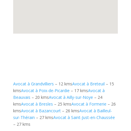
Avocat à Grandvilliers
– 12 kms
Avocat à Breteuil
– 15
kms
Avocat à Poix-de-Picardie
– 17 kms
Avocat à
Beauvais
– 20 kms
Avocat à Ailly-sur-Noye
– 24
kms
Avocat à Bresles
– 25 kms
Avocat à Formerie
– 26
kms
Avocat à Bazancourt
– 26 kms
Avocat à Bailleul-
sur-Thérain
– 27 kms
Avocat à Saint-Just-en-Chaussée
– 27 kms