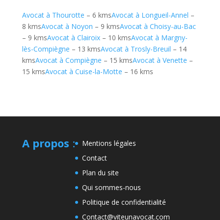
Avocat à Thourotte
– 6 kms
Avocat à Longueil-Annel
–
8 kms
Avocat à Noyon
– 9 kms
Avocat à Choisy-au-Bac
– 9 kms
Avocat à Clairoix
– 10 kms
Avocat à Margny-
lès-Compiègne
– 13 kms
Avocat à Trosly-Breuil
– 14
kms
Avocat à Compiègne
– 15 kms
Avocat à Venette
–
15 kms
Avocat à Cuise-la-Motte
– 16 kms
A propos
:
Mentions légales
Contact
Plan du site
Qui sommes-nous
Politique de confidentialité
Contact@viteunavocat.com