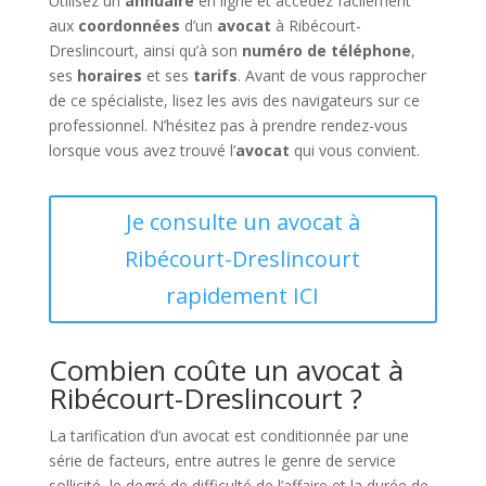
Utilisez un
annuaire
en ligne et accédez facilement
aux
coordonnées
d’un
avocat
à Ribécourt-
Dreslincourt, ainsi qu’à son
numéro de téléphone
,
ses
horaires
et ses
tarifs
. Avant de vous rapprocher
de ce spécialiste, lisez les avis des navigateurs sur ce
professionnel. N’hésitez pas à prendre rendez-vous
lorsque vous avez trouvé l’
avocat
qui vous convient.
Je consulte un avocat à
Ribécourt-Dreslincourt
rapidement ICI
Combien coûte un avocat à
Ribécourt-Dreslincourt ?
La tarification d’un avocat est conditionnée par une
série de facteurs, entre autres le genre de service
sollicité, le degré de difficulté de l’affaire et la durée de