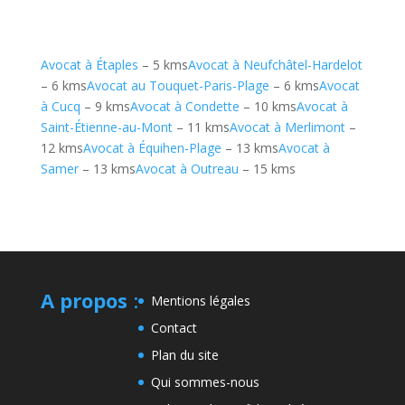
Avocat à Étaples
– 5 kms
Avocat à Neufchâtel-Hardelot
– 6 kms
Avocat au Touquet-Paris-Plage
– 6 kms
Avocat
à Cucq
– 9 kms
Avocat à Condette
– 10 kms
Avocat à
Saint-Étienne-au-Mont
– 11 kms
Avocat à Merlimont
–
12 kms
Avocat à Équihen-Plage
– 13 kms
Avocat à
Samer
– 13 kms
Avocat à Outreau
– 15 kms
A propos
:
Mentions légales
Contact
Plan du site
Qui sommes-nous